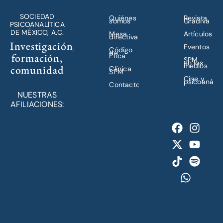
SOCIEDAD
Quiénes
Revista
somos
Gradiva
PSICOANALÍTICA
DE MÉXICO, A.C.
Mesa
Artículos
directiva
Investigación,
Eventos
Código
de
formación,
Ética
SPM
en los
medios
comunidad
Clínica
SPM
Cine y
psicoanálisi
Contacto
NUESTRAS
AFILIACIONES: