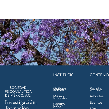
INSTITUCIÓN
CONTENI
SOCIEDAD
Quiénes
Revista
somos
Gradiva
PSICOANALÍTICA
DE MÉXICO, A.C.
Mesa
Artículos
directiva
Investigación,
Eventos
Código
de
formación,
Ética
SPM