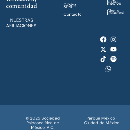
en los
medios
comunidad
Clínica
SPM
Cine y
psicoanálisi
Contacto
NUESTRAS
AFILIACIONES:
© 2025 Sociedad
Parque México ·
Psicoanalítica de
Ciudad de México
México, A.C.