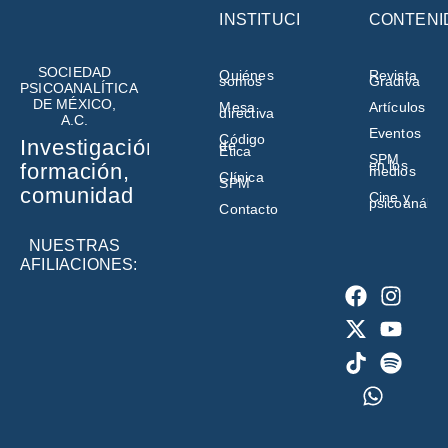
INSTITUCIÓN
CONTENI
SOCIEDAD
Quiénes
Revista
somos
Gradiva
PSICOANALÍTICA
DE MÉXICO,
Mesa
Artículos
directiva
A.C.
Eventos
Código
Investigación,
de
Ética
SPM
en los
formación,
medios
Clínica
SPM
comunidad
Cine y
psicoanálisi
Contacto
NUESTRAS
AFILIACIONES: