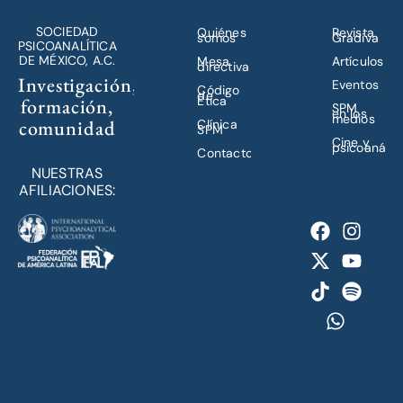
SOCIEDAD
Quiénes
Revista
somos
Gradiva
PSICOANALÍTICA
DE MÉXICO, A.C.
Mesa
Artículos
directiva
Investigación,
Eventos
Código
de
Ética
formación,
SPM
en los
medios
comunidad
Clínica
SPM
Cine y
psicoanálisi
Contacto
NUESTRAS
AFILIACIONES: