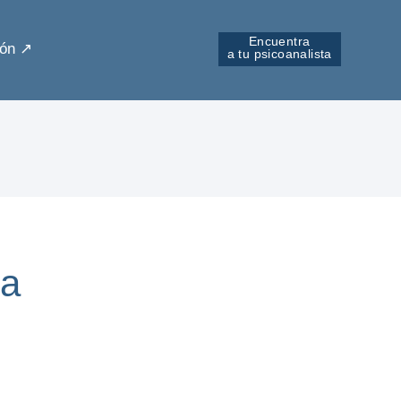
Encuentra
ón ↗︎
a tu psicoanalista
da