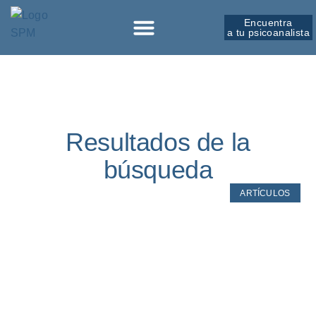
Encuentra
a tu psicoanalista
Sobre la SPM
Resultados de la
búsqueda
ARTÍCULOS