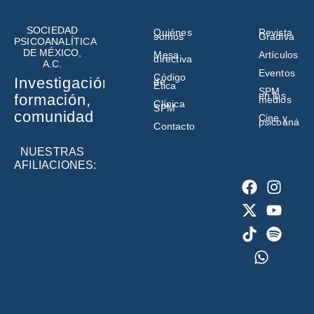
SOCIEDAD
Quiénes
Revista
somos
Gradiva
PSICOANALÍTICA
DE MÉXICO,
Mesa
Artículos
directiva
A.C.
Eventos
Código
Investigación,
de
Ética
SPM
en los
formación,
medios
Clínica
SPM
comunidad
Cine y
psicoanálisi
Contacto
NUESTRAS
AFILIACIONES: