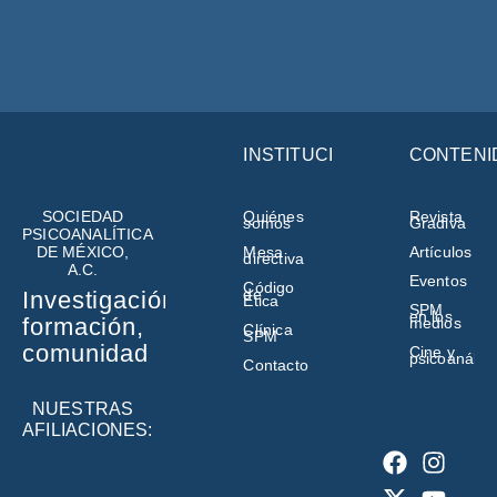
INSTITUCIÓN
CONTENI
SOCIEDAD
Quiénes
Revista
somos
Gradiva
PSICOANALÍTICA
DE MÉXICO,
Mesa
Artículos
directiva
A.C.
Eventos
Código
de
Investigación,
Ética
SPM
en los
formación,
medios
Clínica
SPM
comunidad
Cine y
psicoanálisi
Contacto
NUESTRAS
AFILIACIONES: