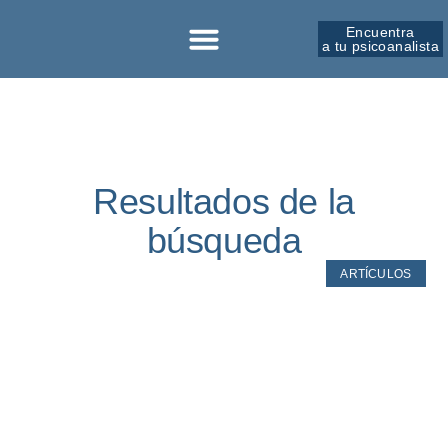
Encuentra
a tu psicoanalista
Sobre la SPM
Resultados de la
búsqueda
ARTÍCULOS