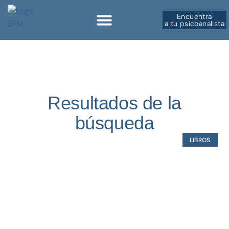
Encuentra
a tu psicoanalista
Sobre la SPM
Resultados de la
búsqueda
LIBROS