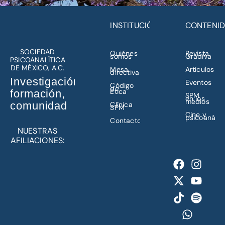
INSTITUCIÓN
CONTENI
SOCIEDAD
Quiénes
Revista
somos
Gradiva
PSICOANALÍTICA
DE MÉXICO, A.C.
Mesa
Artículos
directiva
Investigación,
Eventos
Código
de
Ética
formación,
SPM
en los
medios
comunidad
Clínica
SPM
Cine y
psicoanálisi
Contacto
NUESTRAS
AFILIACIONES: