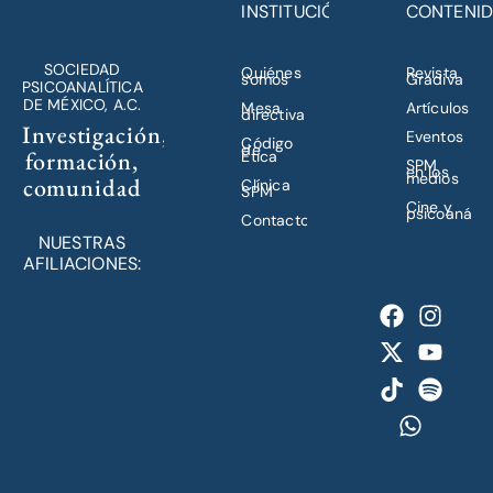
INSTITUCIÓN
CONTENI
SOCIEDAD
Quiénes
Revista
somos
Gradiva
PSICOANALÍTICA
DE MÉXICO, A.C.
Mesa
Artículos
directiva
Investigación,
Eventos
Código
de
formación,
Ética
SPM
en los
medios
comunidad
Clínica
SPM
Cine y
psicoanálisi
Contacto
NUESTRAS
AFILIACIONES: