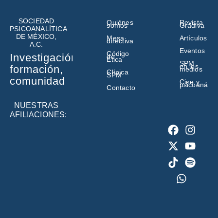
SOCIEDAD
Quiénes
Revista
somos
Gradiva
PSICOANALÍTICA
DE MÉXICO,
Mesa
Artículos
directiva
A.C.
Eventos
Código
Investigación,
de
Ética
SPM
en los
formación,
medios
Clínica
SPM
comunidad
Cine y
psicoanálisi
Contacto
NUESTRAS
AFILIACIONES: