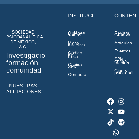
INSTITUCIÓN
CONTENI
SOCIEDAD
Quiénes
Revista
somos
Gradiva
PSICOANALÍTICA
DE MÉXICO,
Mesa
Artículos
directiva
A.C.
Eventos
Código
Investigación,
de
Ética
SPM
en los
formación,
medios
Clínica
SPM
comunidad
Cine y
psicoanálisi
Contacto
NUESTRAS
AFILIACIONES: