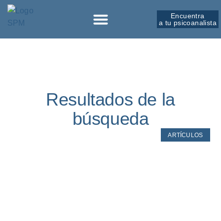
Encuentra
a tu psicoanalista
Sobre la SPM
Resultados de la
búsqueda
ARTÍCULOS