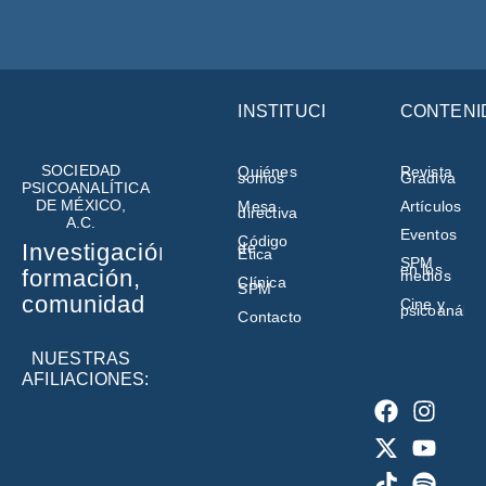
INSTITUCIÓN
CONTENI
SOCIEDAD
Quiénes
Revista
somos
Gradiva
PSICOANALÍTICA
DE MÉXICO,
Mesa
Artículos
directiva
A.C.
Eventos
Código
de
Investigación,
Ética
SPM
en los
formación,
medios
Clínica
SPM
comunidad
Cine y
psicoanálisi
Contacto
NUESTRAS
AFILIACIONES: