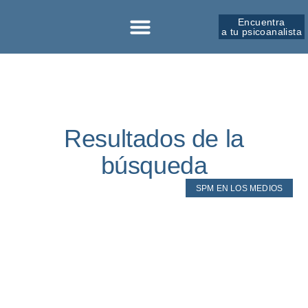
Encuentra
a tu psicoanalista
Sobre la SPM
Resultados de la
búsqueda
SPM EN LOS MEDIOS