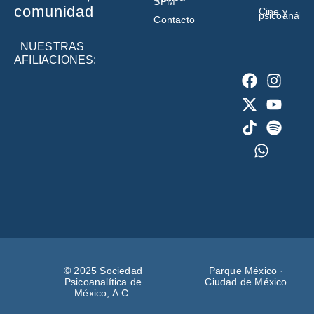
SPM
comunidad
Cine y
psicoanálisi
Contacto
NUESTRAS
AFILIACIONES:
© 2025 Sociedad
Parque México ·
Psicoanalítica de
Ciudad de México
México, A.C.