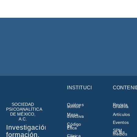
INSTITUCIÓN
CONTENI
SOCIEDAD
Quiénes
Revista
somos
Gradiva
PSICOANALÍTICA
DE MÉXICO,
Mesa
Artículos
directiva
A.C.
Eventos
Código
de
Investigación,
Ética
SPM
en los
formación,
medios
Clínica