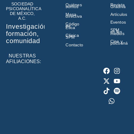
SOCIEDAD
Quiénes
Revista
somos
Gradiva
PSICOANALÍTICA
DE MÉXICO,
Mesa
Artículos
directiva
A.C.
Eventos
Código
Investigación,
de
Ética
SPM
en los
formación,
medios
Clínica
SPM
comunidad
Cine y
psicoanálisi
Contacto
NUESTRAS
AFILIACIONES: