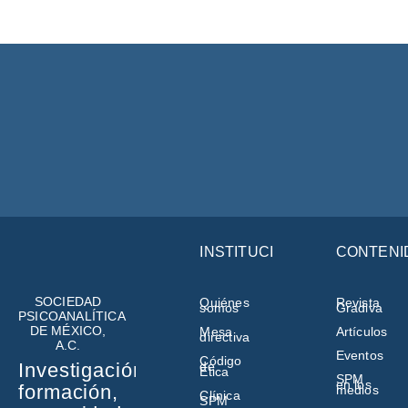
INSTITUCIÓN
CONTENI
SOCIEDAD
Quiénes
Revista
somos
Gradiva
PSICOANALÍTICA
DE MÉXICO,
Mesa
Artículos
directiva
A.C.
Eventos
Código
de
Investigación,
Ética
SPM
en los
formación,
medios
Clínica
SPM