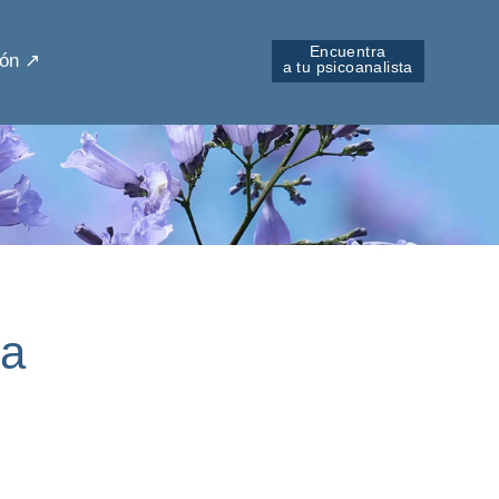
Encuentra
ón ↗︎
a tu psicoanalista
da