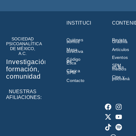
INSTITUCIÓN
CONTENI
SOCIEDAD
Quiénes
Revista
somos
Gradiva
PSICOANALÍTICA
DE MÉXICO,
Mesa
Artículos
directiva
A.C.
Eventos
Código
Investigación,
de
Ética
SPM
en los
formación,
medios
Clínica
SPM
comunidad
Cine y
psicoanálisi
Contacto
NUESTRAS
AFILIACIONES: