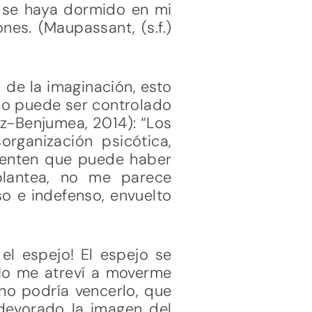
e se haya dormido en mi
ones. (Maupassant, (s.f.)
d de la imaginación, esto
no puede ser controlado
az-Benjumea, 2014): “Los
rganización psicótica,
ienten que puede haber
plantea, no me parece
 e indefenso, envuelto
 el espejo! El espejo se
 No me atreví a moverme
 no podría vencerlo, que
 devorado la imagen del