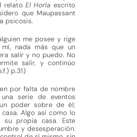
l relato
El Horla
escrito
sidero que Maupassant
a psicosis.
 alguien me posee y rige
n mí, nada más que un
era salir y no puedo. No
mite salir, y continúo
f.) p.31)
uien por falta de nombre
a una serie de eventos
 un poder sobre de él;
 casa. Algo así como lo
 su propia casa. Este
idumbre y desesperación.
control de sí mismo, sin