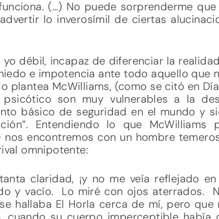
 funciona. (…) No puede sorprenderme qu
dvertir lo inverosímil de ciertas alucinaci
yo débil, incapaz de diferenciar la realida
miedo e impotencia ante todo aquello que 
lo plantea McWilliams, (como se citó en Dí
 psicótico son muy vulnerables a la deso
ento básico de seguridad en el mundo y s
lación”. Entendiendo lo que McWilliams 
a
nos encontremos con un hombre temeroso
rival omnipotente:
anta claridad, ¡y no me veía reflejado en
do y vacío. Lo miré con ojos aterrados.
 se hallaba El Horla cerca de mí, pero que
s, cuando su cuerpo imperceptible había