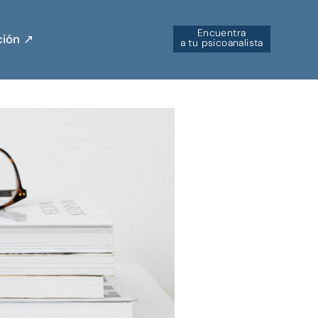
Encuentra
ión ↗︎
a tu psicoanalista