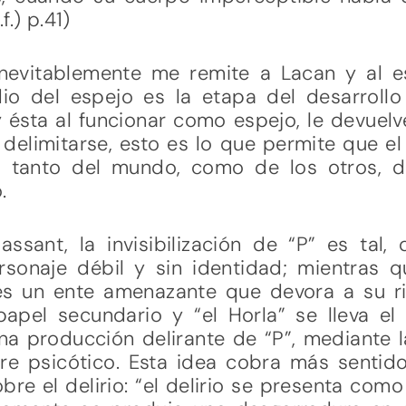
.) p.41)
inevitablemente me remite a Lacan y al e
dio del espejo es la etapa del desarrol
ésta al funcionar como espejo, le devuelv
delimitarse, esto es lo que permite que el
 tanto del mundo, como de los otros, di
.
sant, la invisibilización de “P” es tal,
rsonaje débil y sin identidad; mientras q
es un ente amenazante que devora a su ri
pel secundario y “el Horla” se lleva el 
una producción delirante de “P”, mediante l
re psicótico. Esta idea cobra más sentid
bre el delirio: “el delirio se presenta co