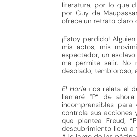
literatura, por lo que
por Guy de Maupassan
ofrece un retrato claro 
¡Estoy perdido! Alguien
mis actos, mis movim
espectador, un esclavo 
me permite salir. No 
desolado, tembloroso, en
El Horla
nos relata el 
llamaré “P” de ahora 
incomprensibles para 
controla sus acciones 
que plantea Freud, “
descubrimiento lleva a 
A lo largo de las págin