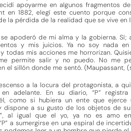
 decidí apoyarme en algunos fragmentos de
t en 1882, elegí este cuento porque con
de la pérdida de la realidad que se vive en l
 se apoderó de mi alma y la gobierna. Sí;
ientos y mis juicios. Ya no soy nada e
y todas mis acciones me horrorizan. Quisi
me permite salir y no puedo. No me per
 el sillón donde me sentó. (Maupassant, (s.
descenso a la locura del protagonista, a q
en adelante. En su diario, “P” registr
él, como si hubiera un ente que ejerce
y dispone a su gusto de los objetos de su
P”, al igual que el yo, ya no es amo en
“P” a sumergirse en una espiral de incert
as podemos leer a un hombre que pierde el 