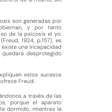
icosis son generadas por
obiernan, y por tanto
so de la psicosis el yo:
(Freud, 1924, p.157), es
y existe una incapacidad
to quedara desprotegido
expliquen estos sucesos
 ofrece Freud:
rándonos a través de las
os, porque el aparato
lla dormido, mientras la