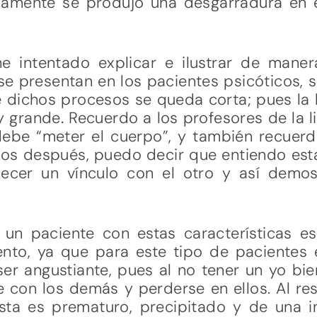
riamente se produjo una desgarradura en e
.
e intentado explicar e ilustrar de mane
e presentan en los pacientes psicóticos, 
 dichos procesos se queda corta; pues la b
uy grande
.
Recuerdo a los profesores de la l
a debe “meter el cuerpo”, y también recue
años después, puedo decir que entiendo es
ecer un vínculo con el otro y así demos
un paciente con estas características e
ento, ya que para este tipo de pacientes 
r angustiante, pues al no tener un yo bie
 con los demás y perderse en ellos. Al res
lista es prematuro, precipitado y de una 