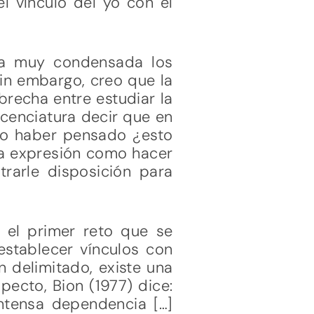
l vínculo del yo con el
ra muy condensada los
sin embargo, creo que la
recha entre estudiar la
icenciatura decir que en
rdo haber pensado ¿esto
ta expresión como hacer
trarle disposición para
s el primer reto que se
establecer vínculos con
n delimitado, existe una
pecto, Bion (1977) dice:
intensa dependencia […]