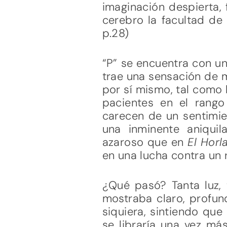
imaginación despierta,
cerebro la facultad de a
p.28)
“P” se encuentra con un 
trae una sensación de 
por sí mismo, tal como 
pacientes en el rango
carecen de un sentimi
una inminente aniqui
azaroso que en
El Horl
en una lucha contra un 
¿Qué pasó? Tanta luz, t
mostraba claro, profun
siquiera, sintiendo que
se libraría una vez má