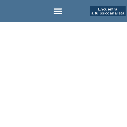
Encuentra
a tu psicoanalista
Sobre la SPM