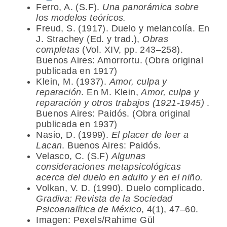
Ferro, A. (S.F).
Una panorámica sobre
los modelos teóricos.
Freud, S. (1917). Duelo y melancolía. En
J. Strachey (Ed. y trad.),
Obras
completas
(Vol. XIV, pp. 243–258).
Buenos Aires: Amorrortu. (Obra original
publicada en 1917)
Klein, M. (1937).
Amor, culpa y
reparación
. En M. Klein,
Amor, culpa y
reparación y otros trabajos (1921-1945)
.
Buenos Aires: Paidós. (Obra original
publicada en 1937)
Nasio, D. (1999).
El placer de leer a
Lacan
. Buenos Aires: Paidós.
Velasco, C. (S.F)
Algunas
consideraciones metapsicológicas
acerca del duelo en adulto y en el niño.
Volkan, V. D. (1990). Duelo complicado.
Gradiva: Revista de la Sociedad
Psicoanalítica de México
, 4(1), 47–60.
Imagen: Pexels/Rahime Gül