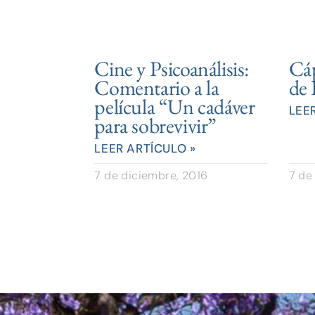
Cine y Psicoanálisis:
Cáp
Comentario a la
de 
película “Un cadáver
LEE
para sobrevivir”
LEER ARTÍCULO »
7 de diciembre, 2016
7 de