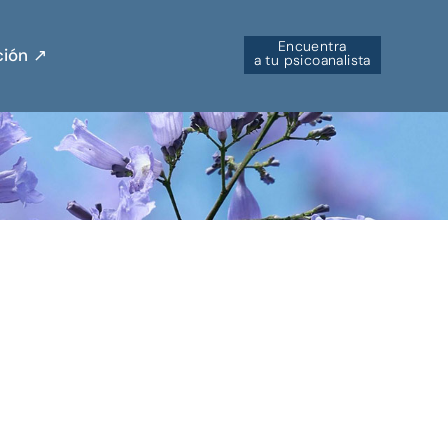
Encuentra
ión ↗︎
a tu psicoanalista