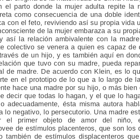
el parto donde la mujer adulta repite la r
preta como consecuencia de una doble identif
ca con el feto, reviviendo así su propia vida ut
 inconsciente de la mujer embaraza a su prop
 así la relación ambivalente con la madre
te colectivo se venera a quien es capaz de 
través de un hijo, y es también aquí en don
elación que tuvo con su madre, pueda repara
 al de madre. De acuerdo con Klein, es lo q
te en el prototipo de lo que a lo largo de l
ente hace una madre por su hijo, o más bien
re decir que todas lo hagan, y el que lo ha
o adecuadamente, ésta misma autora habl
ta lo negativo, lo persecutorio. Una madre e
r el primer objeto de amor del niño, 
ovee de estímulos placenteros, que son los 
o también de estímulos displacenteros que