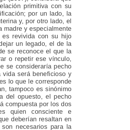
elación primitiva con su
icación; por un lado, la
erina y, por otro lado, el
ia madre y especialmente
 es revivida con su hijo
dejar un legado, el de la
de se reconoce el que la
r o repetir ese vínculo,
ue se consideraría pecho
a vida será beneficioso y
 es lo que le corresponde
gan, tampoco es sinónimo
a del opuesto, el pecho
stá compuesta por los dos
es quien consciente e
que deberían resaltan en
 son necesarios para la