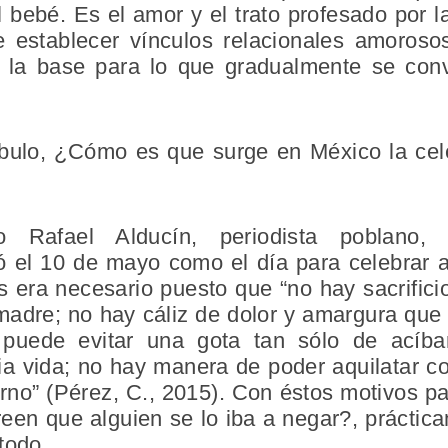
l bebé. Es el amor y el trato profesado por 
e establecer vínculos relacionales amorosos
 la base para lo que gradualmente se convi
ulo, ¿Cómo es que surge en México la celeb
Rafael Alducín, periodista poblano, e
ó el
10 de mayo
como el
día para celebrar 
era necesario puesto que “no hay sacrifici
madre; no hay cáliz de dolor y amargura que 
i puede evitar una gota tan sólo de acíba
ia vida; no hay manera de poder aquilatar co
no” (Pérez, C., 2015). Con éstos motivos par
een que alguien se lo iba a negar?, práctic
todo.