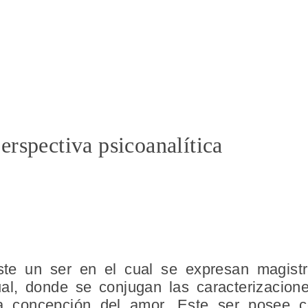
erspectiva psicoanalítica
te un ser en el cual se expresan magistr
tual, donde se conjugan las caracterizacion
a concepción del amor. Este ser posee c