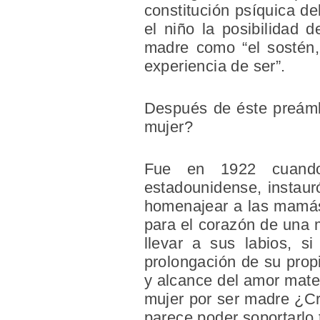
constitución psíquica de
el niño la posibilidad d
madre como “el sostén,
experiencia de ser”.
Después de éste preámb
mujer?
Fue en 1922 cuando 
estadounidense, instaur
homenajear a las mamás 
para el corazón de una 
llevar a sus labios, s
prolongación de su prop
y alcance del amor mater
mujer por ser madre ¿Cr
parece poder soportarlo 