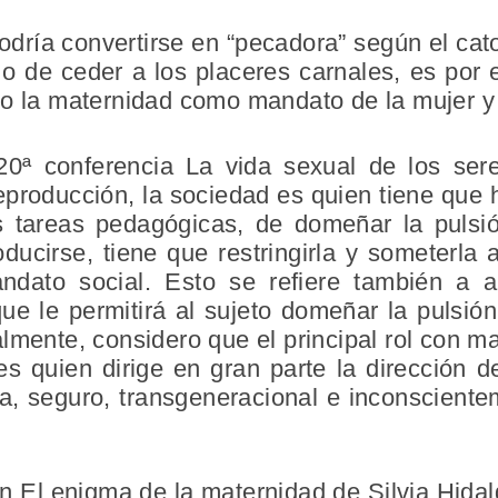
odría convertirse en “pecadora” según el cato
 de ceder a los placeres carnales, es por e
do la maternidad como mandato de la mujer y 
0ª conferencia La vida sexual de los ser
reproducción, la sociedad es quien tiene que
 tareas pedagógicas, de domeñar la pulsió
ucirse, tiene que restringirla y someterla 
ndato social. Esto se refiere también a a
que le permitirá al sujeto domeñar la pulsió
lmente, considero que el principal rol con 
es quien dirige en gran parte la dirección d
a, seguro, transgeneracional e inconsciente
n El enigma de la maternidad de Silvia Hida