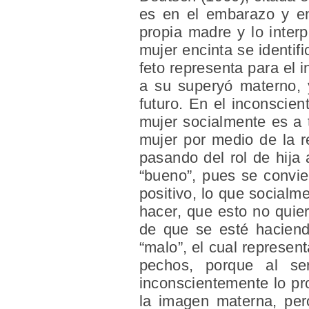
es en el embarazo y en 
propia madre y lo inter
mujer encinta se identifi
feto representa para el
a su superyó materno, y
futuro. En el inconscien
mujer socialmente es a 
mujer por medio de la r
pasando del rol de hija
“bueno”, pues se convier
positivo, lo que socialm
hacer, que esto no quie
de que se esté haciend
“malo”, el cual represen
pechos, porque al se
inconscientemente lo pr
la imagen materna, per