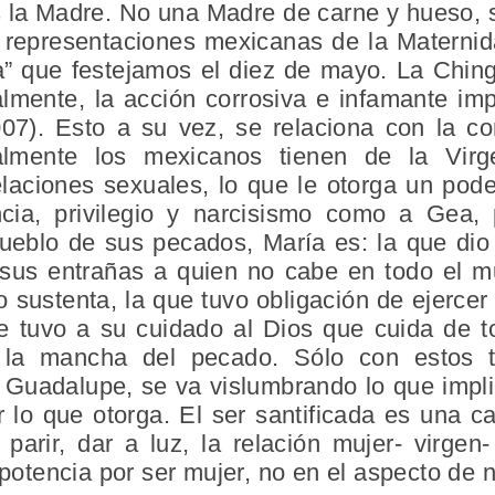
 la Madre. No una Madre de carne y hueso, si
representaciones mexicanas de la Maternid
a” que festejamos el diez de mayo. La Chin
almente, la acción corrosiva e infamante imp
7). Esto a su vez, se relaciona con la co
almente los mexicanos tienen de la Vir
laciones sexuales, lo que le otorga un poder
ncia, privilegio y narcisismo como a Gea
pueblo de sus pecados, María es: la que dio 
 sus entrañas a quien no cabe en todo el m
o sustenta, la que tuvo obligación de ejercer
ue tuvo a su cuidado al Dios que cuida de t
la mancha del pecado. Sólo con estos tr
 Guadalupe, se va vislumbrando lo que impli
 lo que otorga. El ser santificada es una ca
 parir, dar a luz, la relación mujer- virgen
tencia por ser mujer, no en el aspecto de n