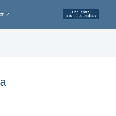
Encuentra
ón ↗︎
a tu psicoanalista
da