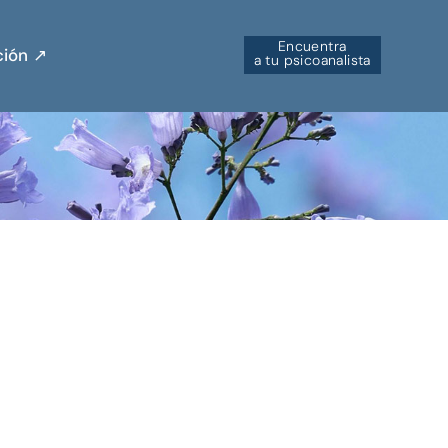
Encuentra
ión ↗︎
a tu psicoanalista