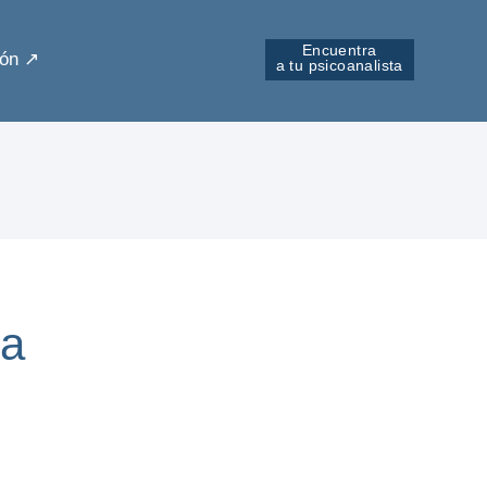
Encuentra
ón ↗︎
a tu psicoanalista
da