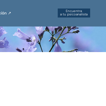
Encuentra
ión ↗︎
a tu psicoanalista