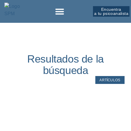
Encuentra
a tu psicoanalista
Sobre la SPM
Resultados de la
búsqueda
ARTÍCULOS