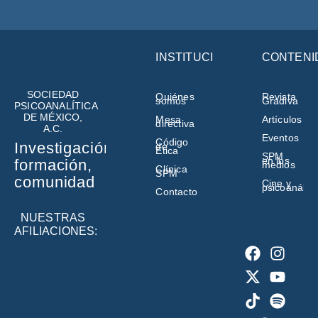
INSTITUCIÓN
CONTENI
SOCIEDAD
Quiénes
Revista
somos
Gradiva
PSICOANALÍTICA
DE MÉXICO,
Mesa
Artículos
directiva
A.C.
Eventos
Código
Investigación,
de
Ética
SPM
en los
formación,
medios
Clínica
SPM
comunidad
Cine y
psicoanálisi
Contacto
NUESTRAS
AFILIACIONES: