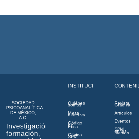
INSTITUCIÓN
CONTENI
SOCIEDAD
Quiénes
Revista
somos
Gradiva
PSICOANALÍTICA
DE MÉXICO,
Mesa
Artículos
directiva
A.C.
Eventos
Código
de
Investigación,
Ética
SPM
en los
formación,
medios
Clínica
SPM