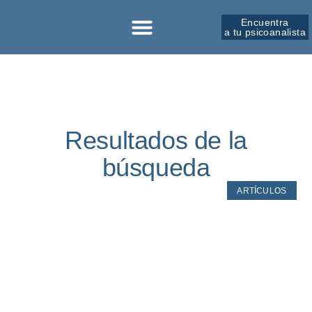
Encuentra
a tu psicoanalista
Sobre la SPM
Resultados de la
búsqueda
ARTÍCULOS