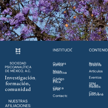
INSTITUCIÓN
CONTENI
SOCIEDAD
Quiénes
Revista
somos
Gradiva
PSICOANALÍTICA
DE MÉXICO, A.C.
Mesa
Artículos
directiva
Investigación,
Eventos
Código
de
Ética
formación,
SPM
en los
medios
comunidad
Clínica
SPM
Cine y
psicoanálisi
Contacto
NUESTRAS
AFILIACIONES: