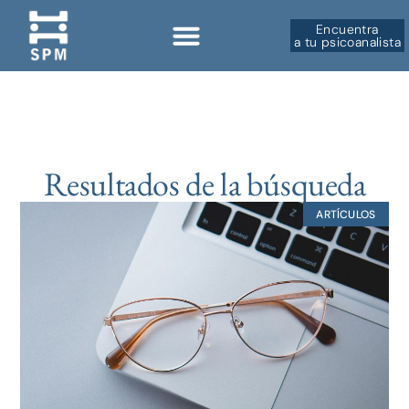
Encuentra
a tu psicoanalista
Sobre la SPM
Resultados de la búsqueda
ARTÍCULOS