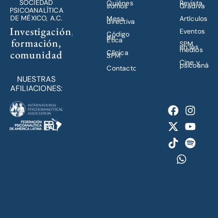
SOCIEDAD
Quiénes
Revista
somos
Gradiva
PSICOANALÍTICA
DE MÉXICO, A.C.
Mesa
Artículos
directiva
Investigación,
Eventos
Código
de
Ética
formación,
SPM
en los
medios
comunidad
Clínica
SPM
Cine y
psicoanálisi
Contacto
NUESTRAS
AFILIACIONES: