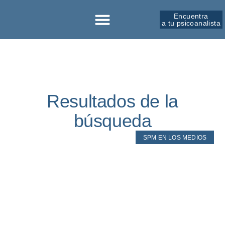
Encuentra
a tu psicoanalista
Sobre la SPM
Resultados de la
búsqueda
SPM EN LOS MEDIOS