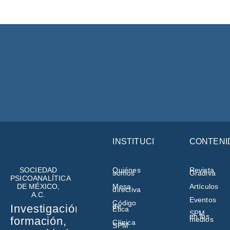
INSTITUCIÓN
CONTENI
SOCIEDAD
Quiénes
Revista
somos
Gradiva
PSICOANALÍTICA
DE MÉXICO,
Mesa
Artículos
directiva
A.C.
Eventos
Código
de
Investigación,
Ética
SPM
en los
formación,
medios
Clínica
SPM