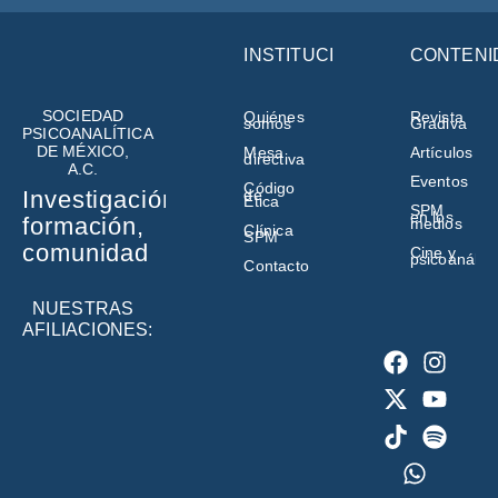
INSTITUCIÓN
CONTENI
SOCIEDAD
Quiénes
Revista
somos
Gradiva
PSICOANALÍTICA
DE MÉXICO,
Mesa
Artículos
directiva
A.C.
Eventos
Código
de
Investigación,
Ética
SPM
en los
formación,
medios
Clínica
SPM
comunidad
Cine y
psicoanálisi
Contacto
NUESTRAS
AFILIACIONES: