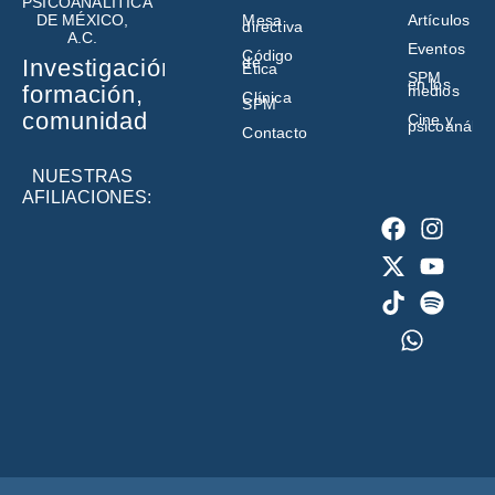
PSICOANALÍTICA
DE MÉXICO,
Mesa
Artículos
directiva
A.C.
Eventos
Código
de
Investigación,
Ética
SPM
en los
formación,
medios
Clínica
SPM
comunidad
Cine y
psicoanálisi
Contacto
NUESTRAS
AFILIACIONES: