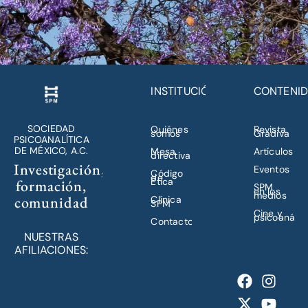
INSTITUCIÓN
CONTENI
SOCIEDAD
Quiénes
Revista
somos
Gradiva
PSICOANALÍTICA
DE MÉXICO, A.C.
Mesa
Artículos
directiva
Investigación,
Eventos
Código
de
Ética
formación,
SPM
en los
medios
comunidad
Clínica
SPM
Cine y
psicoanálisi
Contacto
NUESTRAS
AFILIACIONES: