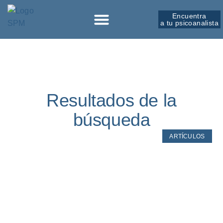
Encuentra
a tu psicoanalista
Sobre la SPM
Resultados de la
búsqueda
ARTÍCULOS