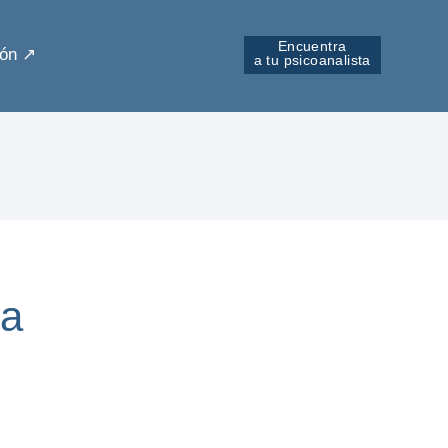
Encuentra
ón ↗︎
a tu psicoanalista
da