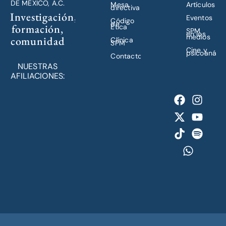
DE MÉXICO, A.C.
Mesa
Artículos
directiva
Investigación,
Eventos
Código
de
formación,
Ética
SPM
en los
medios
comunidad
Clínica
SPM
Cine y
psicoanálisi
Contacto
NUESTRAS
AFILIACIONES: