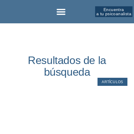
Encuentra
a tu psicoanalista
Sobre la SPM
Resultados de la
búsqueda
ARTÍCULOS