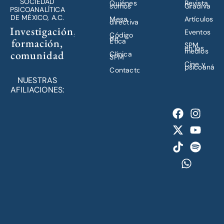
SOCIEDAD
Quiénes
Revista
somos
Gradiva
PSICOANALÍTICA
DE MÉXICO, A.C.
Mesa
Artículos
directiva
Investigación,
Eventos
Código
de
formación,
Ética
SPM
en los
medios
comunidad
Clínica
SPM
Cine y
psicoanálisi
Contacto
NUESTRAS
AFILIACIONES: