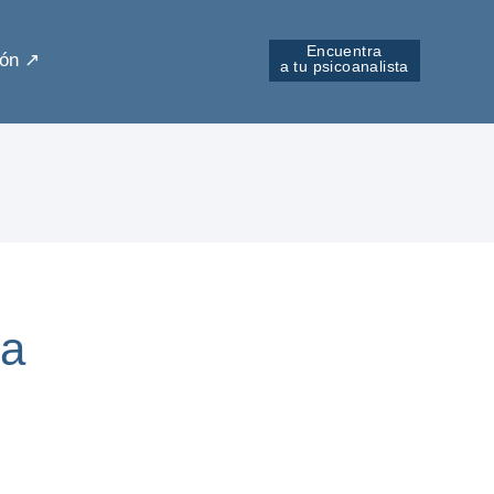
Encuentra
ón ↗︎
a tu psicoanalista
da