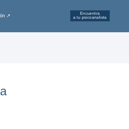
Encuentra
ón ↗︎
a tu psicoanalista
da