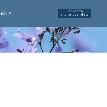
Encuentra
ión ↗︎
a tu psicoanalista