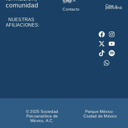
Clínica
SPM
comunidad
Cine y
psicoanálisi
Contacto
NUESTRAS
AFILIACIONES:
© 2025 Sociedad
Parque México ·
Psicoanalítica de
Ciudad de México
México, A.C.