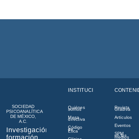
INSTITUCIÓN
CONTENI
SOCIEDAD
Quiénes
Revista
somos
Gradiva
PSICOANALÍTICA
DE MÉXICO,
Mesa
Artículos
directiva
A.C.
Eventos
Código
Investigación,
de
Ética
SPM
en los
formación,
medios