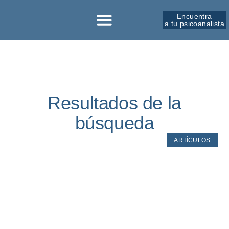
Encuentra
a tu psicoanalista
Sobre la SPM
Resultados de la
búsqueda
ARTÍCULOS