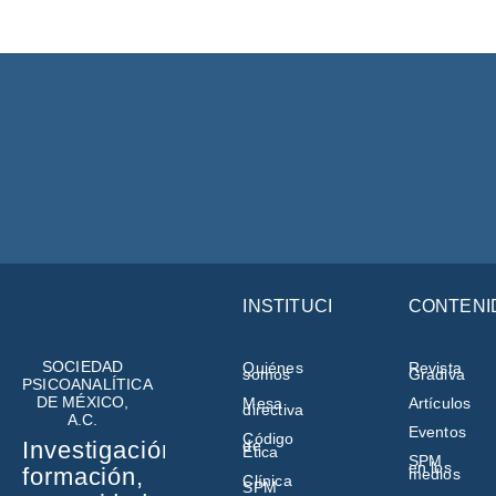
INSTITUCIÓN
CONTENI
SOCIEDAD
Quiénes
Revista
somos
Gradiva
PSICOANALÍTICA
DE MÉXICO,
Mesa
Artículos
directiva
A.C.
Eventos
Código
de
Investigación,
Ética
SPM
en los
formación,
medios
Clínica
SPM