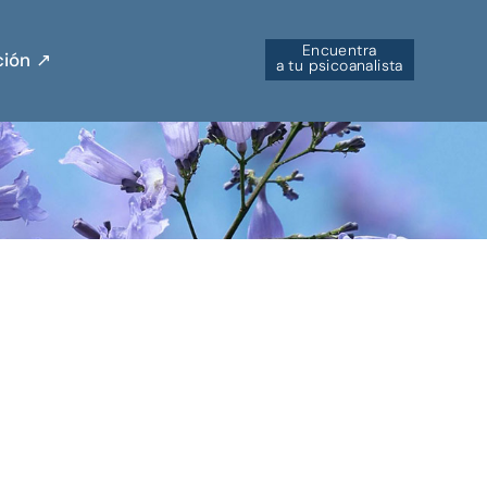
Encuentra
ión ↗︎
a tu psicoanalista