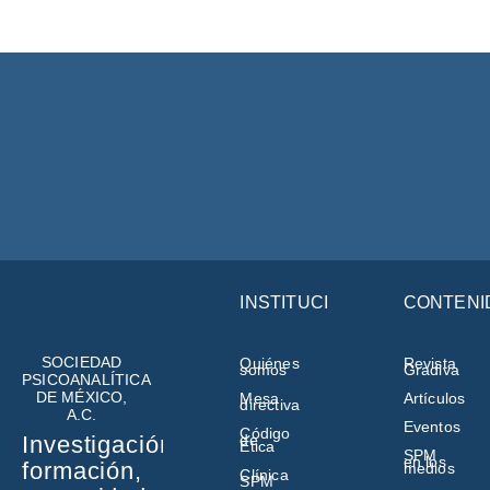
INSTITUCIÓN
CONTENI
SOCIEDAD
Quiénes
Revista
somos
Gradiva
PSICOANALÍTICA
DE MÉXICO,
Mesa
Artículos
directiva
A.C.
Eventos
Código
de
Investigación,
Ética
SPM
en los
formación,
medios
Clínica
SPM