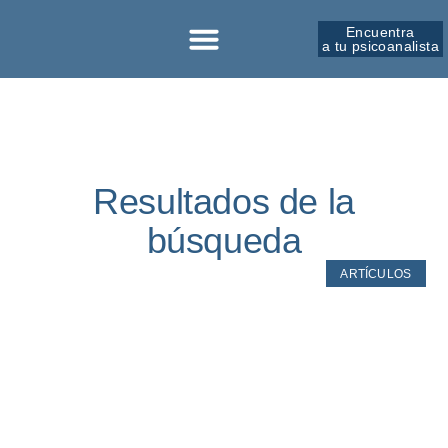
Encuentra
a tu psicoanalista
Sobre la SPM
Resultados de la
búsqueda
ARTÍCULOS