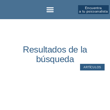
Encuentra
a tu psicoanalista
Sobre la SPM
Resultados de la
búsqueda
ARTÍCULOS