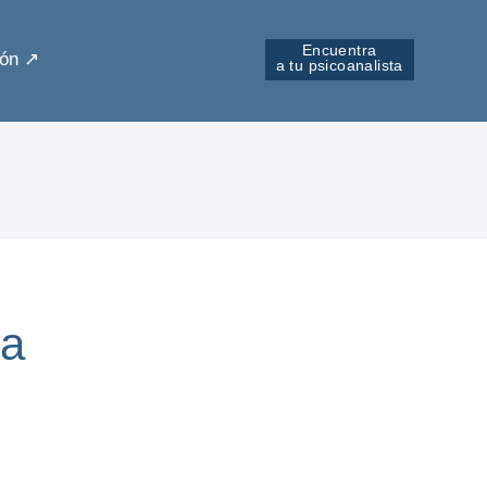
Encuentra
ón ↗︎
a tu psicoanalista
da