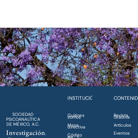
INSTITUCIÓN
CONTENI
SOCIEDAD
Quiénes
Revista
somos
Gradiva
PSICOANALÍTICA
DE MÉXICO, A.C.
Mesa
Artículos
directiva
Investigación,
Eventos
Código
de