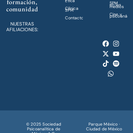
formación,
Ética
SPM
en los
medios
comunidad
Clínica
SPM
Cine y
psicoanálisi
Contacto
NUESTRAS
AFILIACIONES:
© 2025 Sociedad
Parque México ·
Psicoanalítica de
Ciudad de México