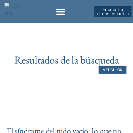
Encuentra
a tu psicoanalista
Sobre la SPM
Resultados de la búsqueda
ARTÍCULOS
El síndrome del nido vacío: lo que no