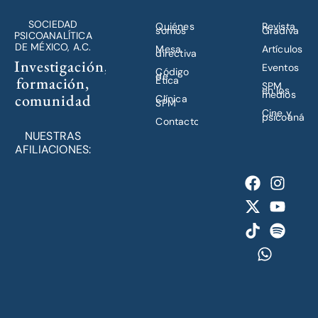
SOCIEDAD
Quiénes
Revista
somos
Gradiva
PSICOANALÍTICA
DE MÉXICO, A.C.
Mesa
Artículos
directiva
Investigación,
Eventos
Código
de
formación,
Ética
SPM
en los
medios
comunidad
Clínica
SPM
Cine y
psicoanálisi
Contacto
NUESTRAS
AFILIACIONES: